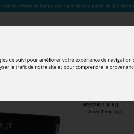
Livraison offerte en France métropolitaine à partir de 20€ d'acha
gies de suivi pour améliorer votre expérience de navigation
lyser le trafic de notre site et pour comprendre la provenanc
WS9090
WS9090IT-B-BLI
La Crosse Technology