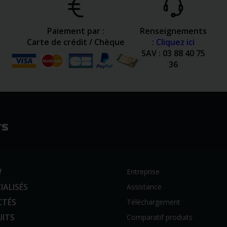
Paiement par :
Renseignements
Carte de crédit / Chèque
:
Cliquez ici
SAV : 03 88 40 75
36
W
Entreprise
IALISÉS
Assistance
CTÉS
Téléchargement
UITS
Comparatif produits