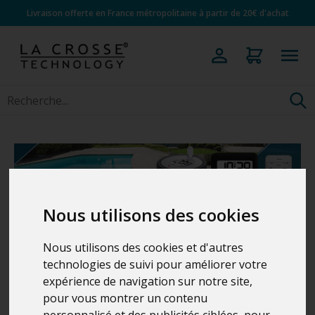
Livraison offerte en France métropolitaine à partir de 20€ d'achat
Nous utilisons des cookies
Nous utilisons des cookies et d'autres
technologies de suivi pour améliorer votre
Nouveautés
expérience de navigation sur notre site,
pour vous montrer un contenu
personnalisé et des publicités ciblées, pour