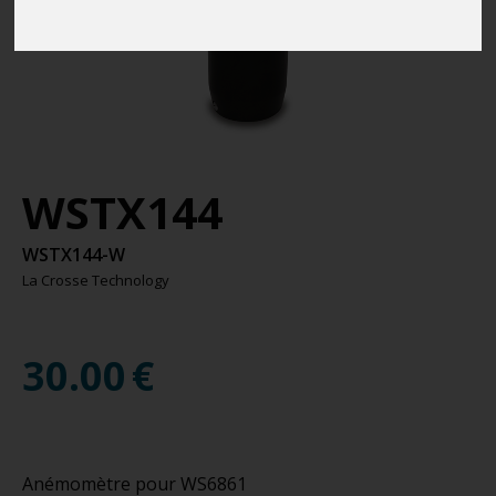
WSTX144
WSTX144-W
La Crosse Technology
30.00
€
Anémomètre pour WS6861