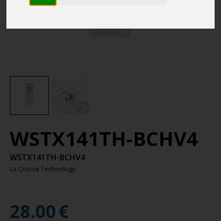
WSTX141TH-BCHV4
WSTX141TH-BCHV4
La Crosse Technology
28.00
€