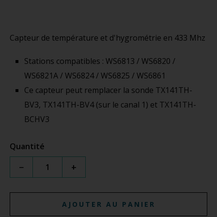
Capteur de température et d'hygrométrie en 433 Mhz
Stations compatibles : WS6813 / WS6820 /
WS6821A / WS6824 / WS6825 / WS6861
Ce capteur peut remplacer la sonde TX141TH-
BV3, TX141TH-BV4 (sur le canal 1) et TX141TH-
BCHV3
Quantité
−
+
AJOUTER AU PANIER