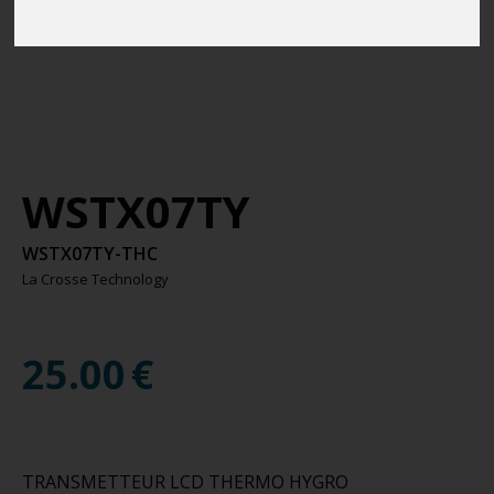
WSTX07TY
WSTX07TY-THC
La Crosse Technology
25.00
€
TRANSMETTEUR LCD THERMO HYGRO