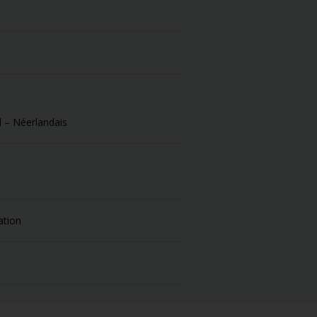
l – Néerlandais
ation